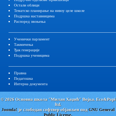
Остали облици
Тематско планирање на нивоу целе школе
Подршка наставницима
Распоред звоњења
Ученички парламент
Такмичења
Ђак генерације
Подршка ученицима
Правна
Педагошка
Интерна документа
© 2026 Oсновна школа "Милан Хаџић" Војка. Еco&Papi
ltd.
Joomla!
је слободан софтвер објављен под
GNU General
Public License.