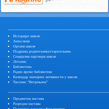
Историјат школе
Запослени
Органи школе
Подршка родитељима/старатељима
Социјални партнери школе
Летопис
Библиотека
Радно време библиотекe
Календар значајних активности у школи
Часопис "Ветрењача"
Предметна настава
Разредна настава
Подручно одељење Крњешевци