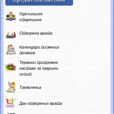
Одељењске
старешине
Отворена врата
Календари писмених
провера
Термини припремне
наставе за завршни
испит
Такмичења
Дан отворених врата