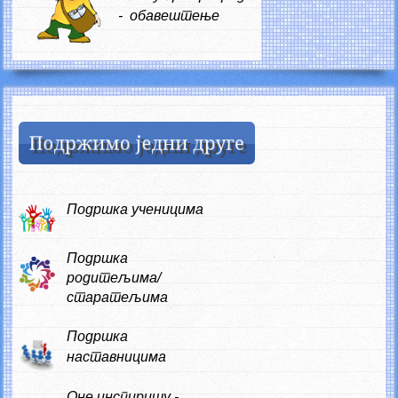
- обавештење
Подршка ученицима
Подршка
родитељима/
старатељима
Подршка
наставницима
Оне инспиришу -