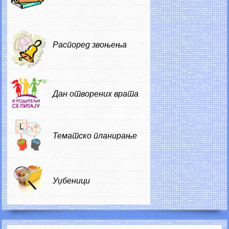
Распоред звоњења
Дан отворених врата
Тематско планирање
Уџбеници