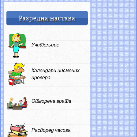
Учитељице
Календари писмених
провера
Отворена врата
Распоред часова