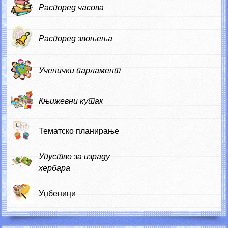
Распоред часова
Распоред звоњења
Ученички парламент
Књижевни кутак
Тематско планирање
Упуство за израду
хербара
Уџбеници