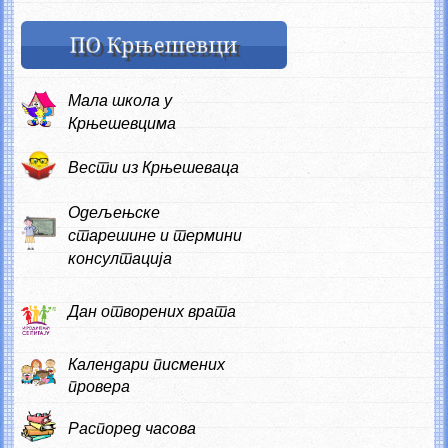
Мала школа у
Крњешевцима
Вести из Крњешеваца
Одељењске
старешине и термини
консултација
Дан отворених врата
Календари писмених
провера
Распоред часова