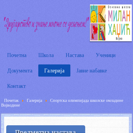
Почетна
Школа
Настава
Ученици
Документа
Галерија
Јавне набавке
Контакт
Почетак
Галерија
Спортска олимпијада школске омладине
Војводине