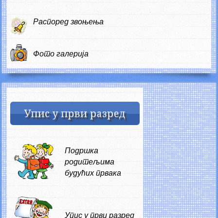
Распоред звоњења
Фото галерија
Подршка
родитељима
будућих првака
Упис у први разред